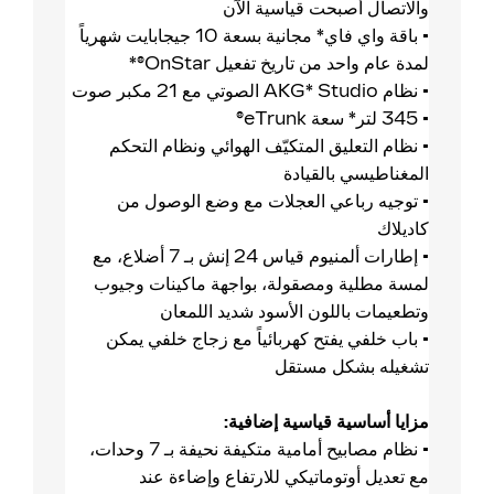
والاتصال أصبحت قياسية الآن
• باقة واي فاي* مجانية بسعة 10 جيجابايت شهرياً
لمدة عام واحد من تاريخ تفعيل OnStar®*
• نظام AKG* Studio الصوتي مع 21 مكبر صوت
• 345 لتر* سعة eTrunk®
• نظام التعليق المتكيّف الهوائي ونظام التحكم
المغناطيسي بالقيادة
• توجيه رباعي العجلات مع وضع الوصول من
كاديلاك
• إطارات ألمنيوم قياس 24 إنش بـ 7 أضلاع، مع
لمسة مطلية ومصقولة، بواجهة ماكينات وجيوب
وتطعيمات باللون الأسود شديد اللمعان
• باب خلفي يفتح كهربائياً مع زجاج خلفي يمكن
تشغيله بشكل مستقل
مزايا أساسية قياسية إضافية:
• نظام مصابيح أمامية متكيفة نحيفة بـ 7 وحدات،
مع تعديل أوتوماتيكي للارتفاع وإضاءة عند