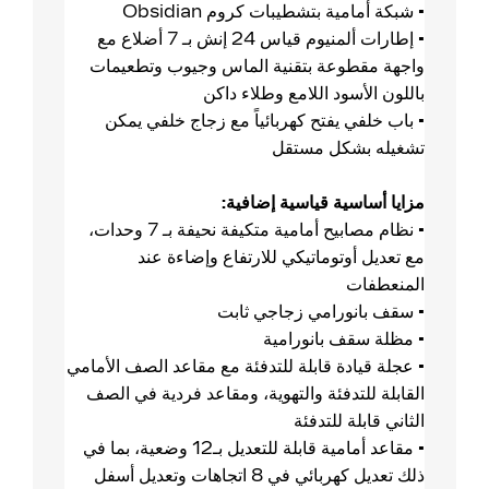
• شبكة أمامية بتشطيبات كروم Obsidian
• إطارات ألمنيوم قياس 24 إنش بـ 7 أضلاع مع
واجهة مقطوعة بتقنية الماس وجيوب وتطعيمات
باللون الأسود اللامع وطلاء داكن
• باب خلفي يفتح كهربائياً مع زجاج خلفي يمكن
تشغيله بشكل مستقل
مزايا أساسية قياسية إضافية:
• نظام مصابيح أمامية متكيفة نحيفة بـ 7 وحدات،
مع تعديل أوتوماتيكي للارتفاع وإضاءة عند
المنعطفات
• سقف بانورامي زجاجي ثابت
• مظلة سقف بانورامية
• عجلة قيادة قابلة للتدفئة مع مقاعد الصف الأمامي
القابلة للتدفئة والتهوية، ومقاعد فردية في الصف
الثاني قابلة للتدفئة
• مقاعد أمامية قابلة للتعديل بـ12 وضعية، بما في
ذلك تعديل كهربائي في 8 اتجاهات وتعديل أسفل