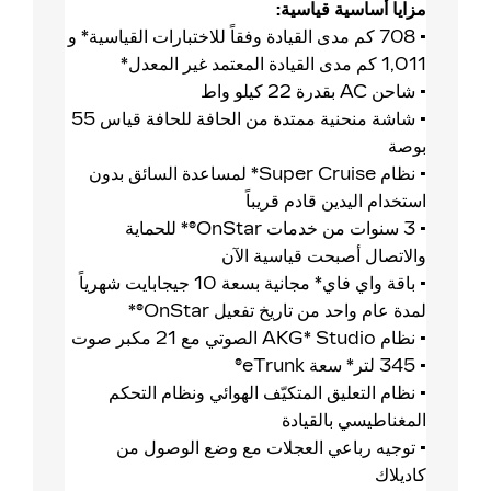
مزايا أساسية قياسية:
• 708 كم مدى القيادة وفقاً للاختبارات القياسية* و
1,011 كم مدى القيادة المعتمد غير المعدل*
• شاحن AC بقدرة 22 كيلو واط
• شاشة منحنية ممتدة من الحافة للحافة قياس 55
بوصة
• نظام Super Cruise* لمساعدة السائق بدون
استخدام اليدين قادم قريباً
• 3 سنوات من خدمات OnStar®* للحماية
والاتصال أصبحت قياسية الآن
• باقة واي فاي* مجانية بسعة 10 جيجابايت شهرياً
لمدة عام واحد من تاريخ تفعيل OnStar®*
• نظام AKG* Studio الصوتي مع 21 مكبر صوت
• 345 لتر* سعة eTrunk®
• نظام التعليق المتكيّف الهوائي ونظام التحكم
المغناطيسي بالقيادة
• توجيه رباعي العجلات مع وضع الوصول من
كاديلاك