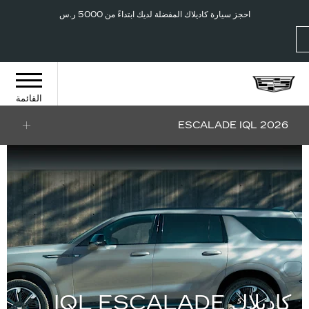
فروعنا
إتصل 000 2442 800
احجز سيارة كاديلاك المفضلة لديك ابتداءً من 5000 ر.س
القائمة
2026 ESCALADE IQL
كاديلاك IQL ESCALADE