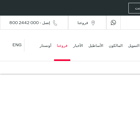
رنت
فروعنا
إتصل - 000 2442 800
ENG
التمويل
المالكون
الأساطيل
الأخبار
فروعنا
أونستار