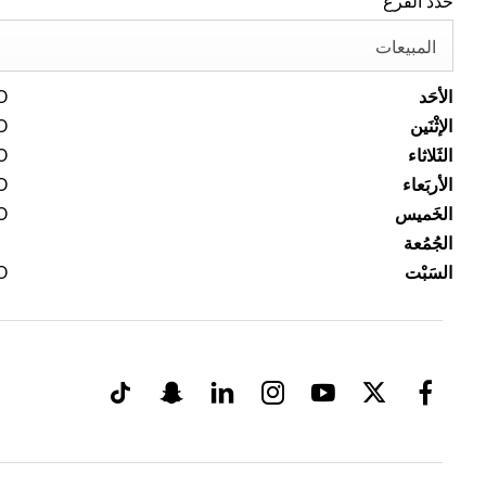
حدد الفرع
المبيعات
الأحَد
0
الإثْنَين
0
الثَلاثاء
0
الأربَعاء
0
الخَميس
0
الجُمُعة
السَبْت
0