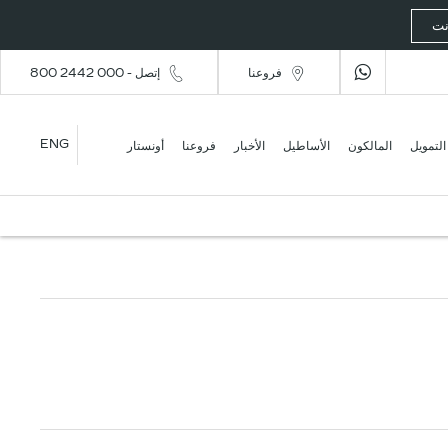
رنت
فروعنا
إتصل - 000 2442 800
ENG
التمويل
المالكون
الأساطيل
الأخبار
فروعنا
أونستار