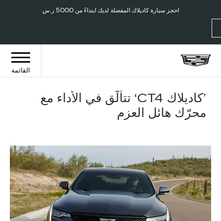
فروعنا
إتصل 000 2442 800
احجز سيارة كاديلاك المفضلة لديك ابتداءً من 5000 ر.س
القائمة
’كاديلاك CT4‘ تتألّق في الأداء مع
محرّك هائل العزم​​