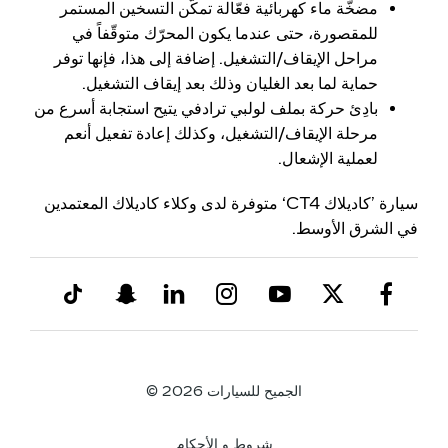
مضخّة ماء كهربائية فعّالة تمكّن التسخين المستمر
للمقصورة، حتى عندما يكون المحرّك متوقّفاً في
مراحل الإيقاف/التشغيل. إضافة إلى هذا، فإنها توفر
حماية لما بعد الغليان وذلك بعد إيقاف التشغيل.
بادِئ حركة بملف لولبي ترادفي يتيح استجابة أسرع من
مرحلة الإيقاف/التشغيل، وكذلك إعادة تفعيل أنعم
لعملية الإشعال.
سيارة ’كاديلاك CT4‘ متوفرة لدى وكلاء كاديلاك المعتمدين
في الشرق الأوسط.
الجميح للسيارات 2026 ©
شروط و الأحكام