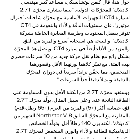
حول هذا، قال كيفن لوتشانسكي، مساعد كبير مهندسي
’كاديلاك‘ للمحرّكات الدولية: "بينما يتشارك محرّك 2.7T
لسيارة CT4 التجهيزات الأساسية مع محرّك شاحنات ’جنرال
موتورز‘، فإن مستويات الدقّة والأداء والنعومة في CT4
تتوفر بفضل المحتويات وطريقة المعايرة الخاصّة بشركة
’كاديلاك‘. والنتيجة هي استجابة أسرع والمزيد من القوّة
والمزيد من الأداء أيضاً في سيارة CT4. ويتصل هذا المحرّك
بشكل رائع مع نظام نقل حركة جديد من 10 سرعات حصري
بهذه الفئة، مع تميّز كلاهما بوزنهما الأقل وقصورهما
المنخفض، مما يحقّق تزايداً سريعاً في دوران المحرّك
بالدقيقة وتبديلاً دقيقاً جداً للسرعات."
ويستفيد محرّك 2.7T من الكتلة الأقل بدون المساومة على
الطاقة الناتجة عنه. وعلى سبيل المثال، يولّد محرّك 2.7T
قوّة حصانية أكثر (+5) والمزيد من العزم (+65 رطل-قدم)
بالمقارنة مع المحرّك السابق Northstar V-8 الشهير من
’كاديلاك‘، لكنه يزن 140 رطلاً أقل. وتولّد الخصائص
الديناميكية للطاقة والأداء والوزن المنخفض لمحرّك 2.7T
ميّزة كبيرة فيما يخصّ تجربة القيادة والسيطرة.