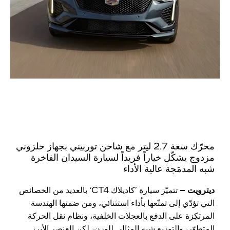
محرّك سعة 2.7 ليتر مع شاحن توربيني بجهاز حلزوني
مزدوج يشكّل خياراً فريداً لسيارة السيدان الفاخرة
شبه المدمَجة عالية الأداء
ديترويت –
تتميّز سيارة ’كاديلاك CT4‘ بالعديد من الخصائص
التي تؤدّي إلى تمتّعها بأداء استثنائي، ومن ضمنها الهندسة
المرتكِزة على الدفع بالعجلات الخلفية، ونظام نقل الحركة
المتطوّر، والتوزيع شبه المثالي للوزن، لكن العنصر الأبرز