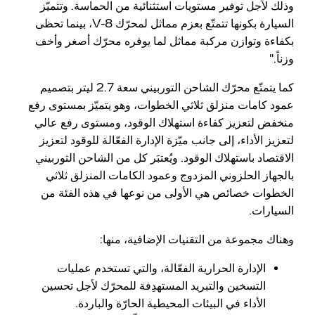
وذلك لأجل توفير مستويات استثنائية من الحماسة. وتتميّز
السيارة بكونها تتمتّع بعزم مماثل لمحرّك V-8، بينما تحظى
بكفاءة وتوازن مركبة مماثل لما يوفره محرّك أصغر وأخف
وزناً."
كما يتمتّع محرّك الشاحن التوربيني سعة 2.7 ليتر بتصميم
عمود كامات منزلق ثلاثي الخطوات، وهو يتميّز بمستوى رفع
منخفض لتعزيز كفاءة استهلاك الوقود، ومستوى رفع عالي
لتعزيز الأداء، إلى جانب ميّزة الإدارة الفعّالة للوقود لتعزيز
الاقتصاد باستهلاك الوقود. ويُعتبَر كل من الشاحن التوربيني
بالجهاز الحلزوني المزدوج وعمود الكامات المنزلق ثلاثي
الخطوات خصائص هي الأولى من نوعها في هذه الفئة من
السيارات.
وهناك مجموعة من التقنيات الإضافية، منها:
الإدارة الحرارية الفعّالة، والتي تستخدم عمليات
التسخين والتبريد المستهدِفة للمحرّك لأجل تحسين
الأداء في البيئات المحيطية الحارّة والباردة.