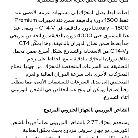
إضافة لهذا، يصل المحرّك إلى مستويات عزمه الأقصى عند
فقط 1500 دورة بالدقيقة ضمن فئة تجهيزات Premium
Luxury – 1800 دورة بالدقيقة في CT4-V – ويبقى عند
هذا المستوى حتى 4000 دورة بالدقيقة مع انخفاض تدريجي
جداً بعدها ضمن نطاق الدوران بالدقيقة. وهذا يمكّن CT4
وCT4-V من الاستجابة والتسارع بشكل أسرع ضمن مجمل
نطاق دوران المحرّك بالدقيقة، مع الحفاظ على زخم
التعشيقة عند السرعات المنخفضة للمحرّك. من جهتها، تحتاج
المحرّكات الأخرى ذات سرعة الدوران العالية والعزم
المنخفض إلى تبديل السرعات للتعشيقات الأدنى، مما يتطلّب
وقتاً إضافياً ويمكن أن ينتج عنه انخفاض في الشحن التوربيني
أثناء التسارع.
الشاحن التوربيني بالجهاز الحلزوني المزدوج
يستخدم محرّك 2.7T بالشاحن التوربيني نظاماً فريداً للشحن
التوربيني مع جهاز حلزوني مزدوج بحيث يحقّق الفعالية
الأعلى لكل من الشاحن التوربيني والمحرّك بهدف توليد زخم