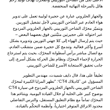
هائل بالمرحلة النهائية المنخفضة.
والجهاز الحلزوني عبارة عن حجيرة لولبية تعمل على تدوير
هواء العادم عبر الشاحن التوربيني لأجل تشغيل التوربين.
ويتميّز محرّك الشاحن التوربيني بالجهاز الحلزوني المزدوج
عبر احتوائه على حجيرتين مثبَّتتين فوق بعضهما البعض –
حيث يتم إرسال الهواء إلى كلا جهتي التوربين وتدويره بشكل
أسرع وأكثر فعالية. وتندمج كل حجيرة ضمن متشعّب العادم،
مع اتصال مباشر برأس أسطوانة المحرّك، بحيث يتم استرجاع
الحرارة لإحماء المحرّك ونظام نقل الحركة بشكل أسرع، إلى
جانب تحقيق الاستجابة الأسرع للشاحن التوربيني.
تعليقاً على هذا، قال دايف شميدت، مهندس التطوير
المسؤول عن ’كاديلاك CT4‘: "تظهر المزايا الكبيرة لمحرّك
الشاحن التوربيني بالجهاز الحلزوني المزدوج في سيارة CT4
بوضوح كبير على الحلبة أو خلال القيادة اليومية. ويتناغم هذا
المحرّك تماماً مع نظام التعليق المستقل، والترس التفاضلي
محدود الانزلاق المتوفر اختيارياً، وأنظمة التحكّم بالقيادة،