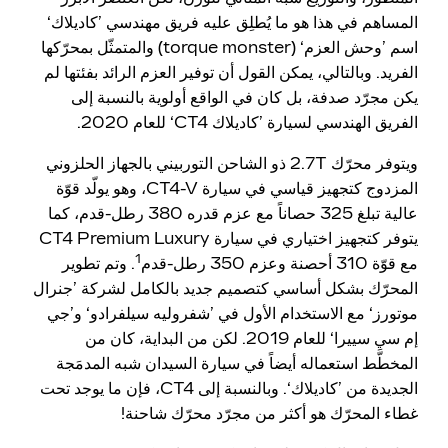
المساهم في هذا هو ما يُطلِق عليه فريق مهندسي ’كاديلاك‘
اسم ’وحش العزم‘ (torque monster) والمتمثّل بمحرّكها
الفريد. وبالتالي، يمكن القول أن توفير العزم الرائد بفئتها لم
يكن مجرّد صدفة، بل كان في الواقع أولوية بالنسبة إلى
الفريق الهندسي لسيارة ’كاديلاك CT4‘ للعام 2020.
ويتوفر محرّك 2.7T ذو الشاحن التوربيني بالجهاز الحلزوني
المزدوج كتجهيز قياسي في سيارة CT4-V، وهو يولّد قوّة
عالية تبلغ 325 حصاناً مع عزم قدره 380 رطل-قدم، كما
يتوفر كتجهيز اختياري في سيارة CT4 Premium Luxury
1
مع قوّة 310 أحصنة وعزم 350 رطل-قدم
. وتم تطوير
المحرّك بشكل أساسي كتصميم جديد بالكامل لشركة ’جنرال
موتورز‘ مع الاستخدام الأول في ’شفروليه سيلفرادو‘ و’جي
إم سي سييرا‘ للعام 2019. لكن من البداية، كان من
المخطَّط استعماله أيضاً في سيارة السيدان شبه المدمَجة
الجديدة من ’كاديلاك‘. وبالنسبة إلى CT4، فإن ما يوجد تحت
غطاء المحرّك هو أكثر من مجرّد محرّك شاحنة!